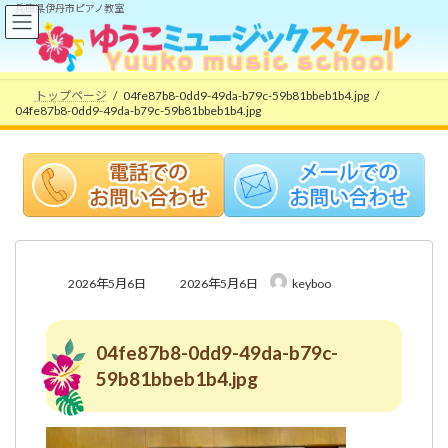
コ
ナ
兵庫県伊丹市ピアノ教室
ン
ビ
テ
ゲ
ン
ー
ツ
シ
トップページ
04fe87b8-0dd9-49da-b79c-59b81bbeb1b4.jpg
へ
ョ
04fe87b8-0dd9-49da-b79c-59b81bbeb1b4.jpg
ス
ン
キ
に
ッ
移
プ
動
最
2026年5月6日
2026年5月6日
keyboo
終
更
新
04fe87b8-0dd9-49da-b79c-
日
時
59b81bbeb1b4.jpg
: