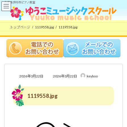
コ
ナ
兵庫県伊丹市ピアノ教室
ン
ビ
テ
ゲ
ン
ー
ツ
シ
トップページ
1119558.jpg
1119558.jpg
へ
ョ
ス
ン
キ
に
ッ
移
プ
動
最
2026年3月22日
2026年3月22日
keyboo
終
更
新
1119558.jpg
日
時
: