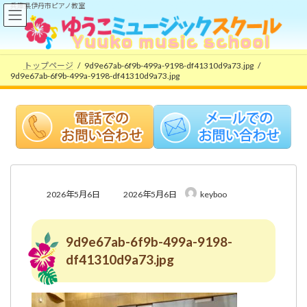
コ
ナ
兵庫県伊丹市ピアノ教室
ン
ビ
テ
ゲ
ン
ー
ツ
シ
トップページ
9d9e67ab-6f9b-499a-9198-df41310d9a73.jpg
へ
ョ
9d9e67ab-6f9b-499a-9198-df41310d9a73.jpg
ス
ン
キ
に
ッ
移
プ
動
最
2026年5月6日
2026年5月6日
keyboo
終
更
新
9d9e67ab-6f9b-499a-9198-
日
時
df41310d9a73.jpg
: