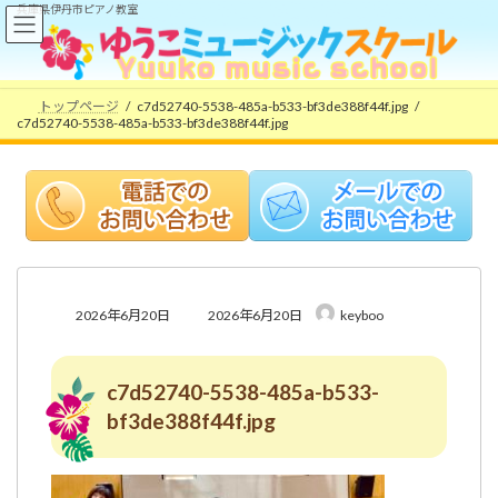
コ
ナ
兵庫県伊丹市ピアノ教室
ン
ビ
テ
ゲ
ン
ー
ツ
シ
トップページ
c7d52740-5538-485a-b533-bf3de388f44f.jpg
へ
ョ
c7d52740-5538-485a-b533-bf3de388f44f.jpg
ス
ン
キ
に
ッ
移
プ
動
最
2026年6月20日
2026年6月20日
keyboo
終
更
新
c7d52740-5538-485a-b533-
日
時
bf3de388f44f.jpg
: