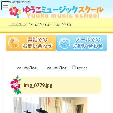
コ
ナ
兵庫県伊丹市ピアノ教室
ン
ビ
テ
ゲ
ン
ー
ツ
シ
トップページ
img_0779.jpg
img_0779.jpg
へ
ョ
ス
ン
キ
に
ッ
移
プ
動
最
2026年3月23日
2026年3月23日
keyboo
終
更
新
img_0779.jpg
日
時
: