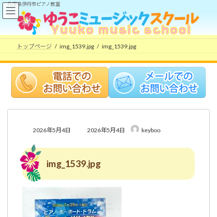
コ
ナ
兵庫県伊丹市ピアノ教室
ン
ビ
テ
ゲ
ン
ー
ツ
シ
トップページ
img_1539.jpg
img_1539.jpg
へ
ョ
ス
ン
キ
に
ッ
移
プ
動
最
2026年5月4日
2026年5月4日
keyboo
終
更
新
img_1539.jpg
日
時
: