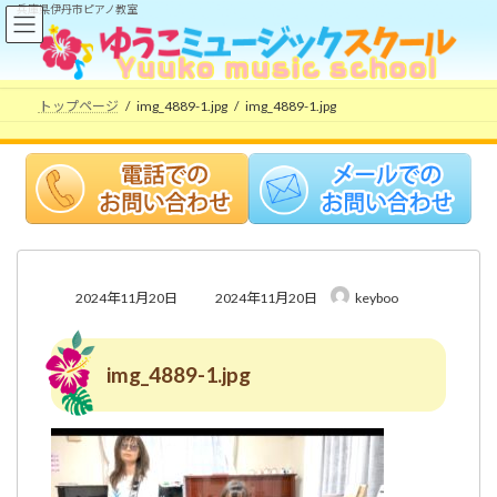
コ
ナ
兵庫県伊丹市ピアノ教室
ン
ビ
テ
ゲ
ン
ー
ツ
シ
トップページ
img_4889-1.jpg
img_4889-1.jpg
へ
ョ
ス
ン
キ
に
ッ
移
プ
動
最
2024年11月20日
2024年11月20日
keyboo
終
更
新
img_4889-1.jpg
日
時
: