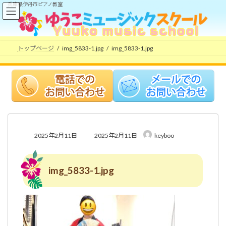
コ
ナ
兵庫県伊丹市ピアノ教室
ン
ビ
テ
ゲ
ン
ー
ツ
シ
トップページ
img_5833-1.jpg
img_5833-1.jpg
へ
ョ
ス
ン
キ
に
ッ
移
プ
動
最
2025年2月11日
2025年2月11日
keyboo
終
更
新
img_5833-1.jpg
日
時
: