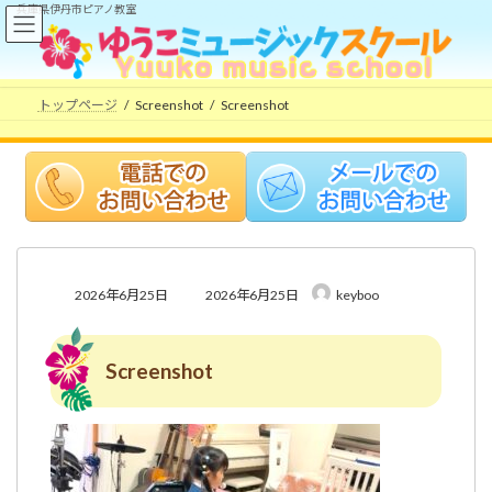
コ
ナ
兵庫県伊丹市ピアノ教室
ン
ビ
テ
ゲ
ン
ー
ツ
シ
トップページ
Screenshot
Screenshot
へ
ョ
ス
ン
キ
に
ッ
移
プ
動
最
2026年6月25日
2026年6月25日
keyboo
終
更
新
Screenshot
日
時
: