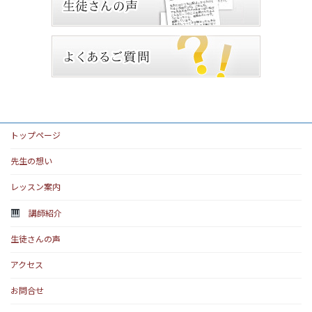
トップページ
先生の想い
レッスン案内
講師紹介
生徒さんの声
アクセス
お問合せ