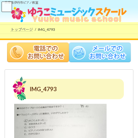
コ
ナ
兵庫県伊丹市ピアノ教室
ン
ビ
テ
ゲ
ン
ー
ツ
シ
トップページ
IMG_4793
へ
ョ
ス
ン
キ
に
ッ
移
プ
動
IMG_4793