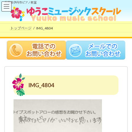
コ
ナ
兵庫県伊丹市ピアノ教室
ン
ビ
テ
ゲ
ン
ー
ツ
シ
トップページ
IMG_4804
へ
ョ
ス
ン
キ
に
ッ
移
プ
動
IMG_4804