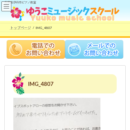
コ
ナ
兵庫県伊丹市ピアノ教室
ン
ビ
テ
ゲ
ン
ー
ツ
シ
トップページ
IMG_4807
へ
ョ
ス
ン
キ
に
ッ
移
プ
動
IMG_4807