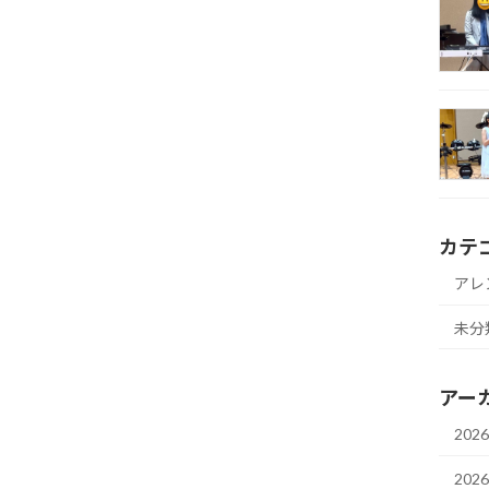
カテ
アレ
未分
アー
202
202