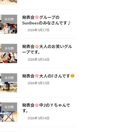
発表会
グループの
未分類
SunBeesのみなさんです♪
2026年5月17日
発表会
大人のお笑いグル
未分類
ープです。
2026年5月16日
発表会
大人のFさんです
未分類
2026年5月15日
発表会
中2のＹちゃんで
未分類
す。
2026年5月14日