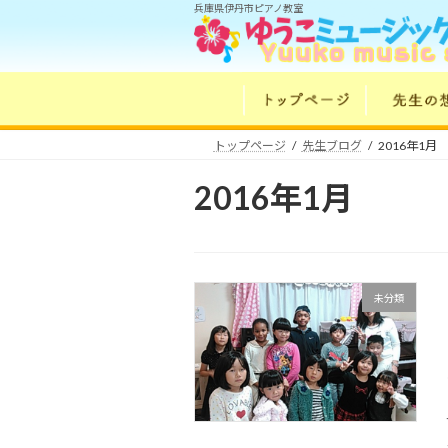
コ
ナ
兵庫県伊丹市ピアノ教室
ン
ビ
テ
ゲ
ン
ー
ツ
シ
へ
ョ
トップページ
先生ブログ
2016年1月
ス
ン
キ
に
2016年1月
ッ
移
プ
動
未分類