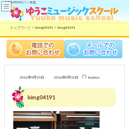
コ
ナ
兵庫県伊丹市ピアノ教室
ン
ビ
テ
ゲ
ン
ー
ツ
シ
トップページ
kimg04191
kimg04191
へ
ョ
ス
ン
キ
に
ッ
移
プ
動
最
2016年9月15日
2016年9月15日
keyboo
終
更
新
kimg04191
日
時
: