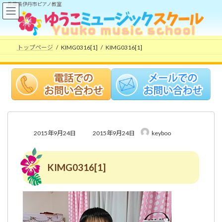
コ
ナ
兵庫県伊丹市ピアノ教室
ン
ビ
テ
ゲ
ン
ー
ツ
シ
トップページ
KIMG0316[1]
KIMG0316[1]
へ
ョ
ス
ン
キ
に
ッ
移
プ
動
最
2015年9月24日
2015年9月24日
keyboo
終
更
新
KIMG0316[1]
日
時
: