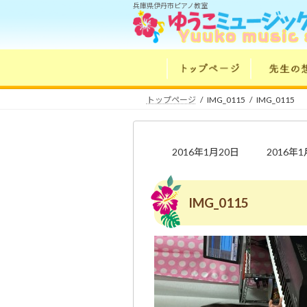
コ
ナ
兵庫県伊丹市ピアノ教室
ン
ビ
テ
ゲ
ン
ー
ツ
シ
へ
ョ
トップページ
IMG_0115
IMG_0115
ス
ン
キ
に
ッ
移
最
2016年1月20日
2016年
プ
動
終
更
新
IMG_0115
日
時
: