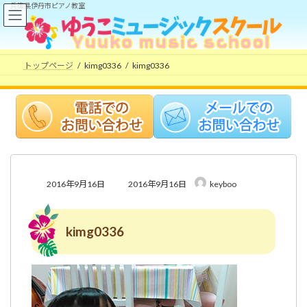
コ
ナ
兵庫県伊丹市ピアノ教室
ン
ビ
テ
ゲ
ン
ー
ツ
シ
トップページ
kimg0336
kimg0336
へ
ョ
ス
ン
キ
に
ッ
移
プ
動
最
2016年9月16日
2016年9月16日
keyboo
終
更
新
kimg0336
日
時
: