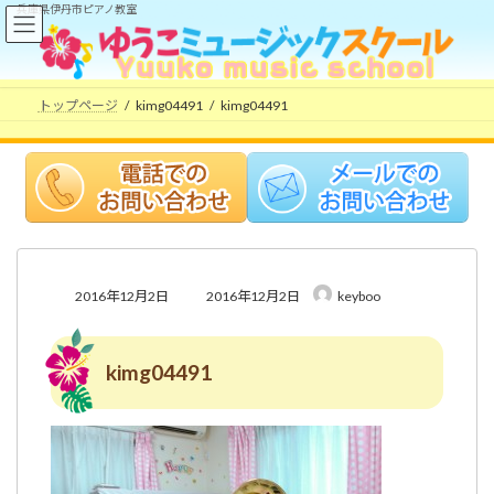
コ
ナ
兵庫県伊丹市ピアノ教室
ン
ビ
テ
ゲ
ン
ー
ツ
シ
トップページ
kimg04491
kimg04491
へ
ョ
ス
ン
キ
に
ッ
移
プ
動
最
2016年12月2日
2016年12月2日
keyboo
終
更
新
kimg04491
日
時
: