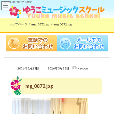
コ
ナ
兵庫県伊丹市ピアノ教室
ン
ビ
テ
ゲ
ン
ー
ツ
シ
トップページ
img_0872.jpg
img_0872.jpg
へ
ョ
ス
ン
キ
に
ッ
移
プ
動
最
2026年3月23日
2026年3月23日
keyboo
終
更
新
img_0872.jpg
日
時
: